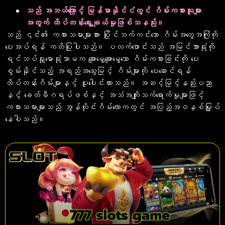
သည် အဘယ်ကြောင့် မြန်မာနိုင်ငံတွင် ဂိမ်းကစားသူများ
အတွက် ထိပ်တန်းရွေးချယ်မှုဖြစ်သနည်း။
သည် ၎င်း၏ ကစားသမားများအား ပြိုင်ဘက်ကင်းသော ဂိမ်းအတွေ့အကြုံကို
ပေးအပ်ရန် ကတိပြုပါသည်။ ပလက်ဖောင်းသည် အမြင်အာရုံကို
ရင်သပ်ရှုမောရုံသာမက ချောမွေ့ချောမွေ့သော ဂိမ်းကစားခြင်းကို ပေး
စွမ်းနိုင်သည့် အရည်အသွေးမြင့် ဂိမ်းများကို ပေးဆောင်ရန်
ထိပ်တန်းဂိမ်းများနှင့် ပူးပေါင်းထားသည်။ အဆင့်မြင့်နည်းပညာ
နှင့် ခေတ်မီဂရပ်ဖစ်နှင့် အသံအကျိုးသက်ရောက်မှုများဖြင့်
ကစားသမားများသည် အွန်လိုင်းဂိမ်းလောကတွင် အပြည့်အဝနှစ်မြှုပ်
နေပါသည်။