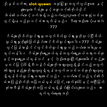
ပိုနှစ်သက်လား,
slot
queen
အသုံးပြုသူအတွက်လွယ်ကူသော နှင့်
ချောမွေ့သောဂိမ်းများနှင့်အတူသင်၏ကိုယ်ပိုင်
အိမ်၏သက်သောင့်သက်သာရှိသည့်လက်တွေ့ကျကျလောင်းကစားရုံတစ်ခု
တွင်ရှိနေသည်ဟုသင်ခံစားရလိမ့်မည်။ ဒီတော့ဘာလို့စောင့်နေတာလဲ
777
ဂိမ်းများကိုစိတ်လှုပ်ရှားမှုအတွက်စိတ်လှုပ်ရှားမှုကိုလုပ်ပြီးစိတ်
လှုပ်ရှားမှုကိုကျော်ဖြတ်နိုင်အောင်စိတ်လှုပ်ရှားစေပါ။777 ဂိမ်းများ
တွင်မြန်မာနိုင်ငံတွင်စိတ်လှုပ်ရှားမှုသည်ဘယ်သောအခါမျှမ
ရပ်တန့်ပါ။ ဂိမ်းများကိုရွေးချယ်ရန်အတွက်ရွေးချယ်စရာတစ်ခု
နှင့်အတူရွေးချယ်ရန်သင် နှင့် ကဲ့သို့သောလူကြိုက်များသောခေါင်းစဉ်များ
မှစင်မြင့်ပေါ်ရှိသီးသန့်ဂိမ်းများကိုသာရှာဖွေတွေ့ရှိနိုင်သည့်အတွက်
၏ရှာဖွေနည်းများကိုရှာဖွေတွေ့ရှိရန်အတွက်အသစ်တစ်ခုကိုရှာဖွေတွေ့
ရှိရန်စိတ်လှုပ်ရှားစရာကောင်းသည်။ ပလက်ဖောင်းသည်၎င်း၏ဂိ
မ်းစာကြည့်တိုက်ကိုအမြဲတမ်းမွမ်းမံခြင်း, နောက်ဆုံးပေါ်နှင့်အကြီးမြတ်
ဆုံးကာစီနိုဂိမ်းများကိုအမြဲတမ်းရရှိနိုင်ကြောင်းသေချာစေသည်။ အား
ရက်ရက်ရောရောအပို