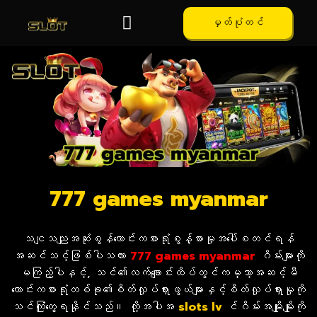
မှတ်ပုံတင်
777 games myanmar
သငျသညျအဆုံးစွန်လောင်းကစားရုံစွန့်စားမှုအပေါ်စတင်ရန်
အဆင်သင့်ဖြစ်ပါသလား
777 games myanmar
ဂိမ်းများကို
မကြည့်ပါနှင့်, သင်၏လက်ချောင်းထိပ်တွင်ကမ္ဘာ့အဆင့်မီ
လောင်းကစားရုံတစ်ခု၏စိတ်လှုပ်ရှားဖွယ်များနှင့်စိတ်လှုပ်ရှားမှုကို
သင်ကြုံတွေ့ရနိုင်သည်။ တို့အပါအ
slot
s lv
င်ဂိမ်းအမျိုးမျိုးကို