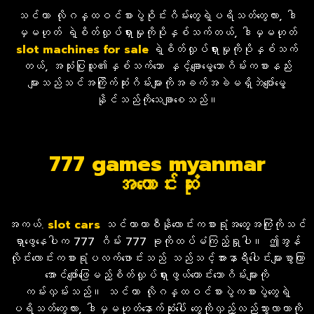
သင်ဟာ လိုဂန္ထဝင်စားပွဲဝိုင်းဂိမ်းတွေရဲ့ပရိသတ်တွေလား, ဒါ
မှမဟုတ် ရဲ့စိတ်လှုပ်ရှားမှုကိုပိုနှစ်သက်တယ်, ဒါမှမဟုတ်
slot
machines for sale
ရဲ့စိတ်လှုပ်ရှားမှုကိုပိုနှစ်သက်
တယ်, အသုံးပြုသူ၏နှစ်သက်သော နှင့်ချောမွေ့သောဂိမ်းကစားနည်း
များသည်သင်အကြိုက်ဆုံးဂိမ်းများကိုအခက်အခဲမရှိဘဲပျော်မွေ့
နိုင်သည်ကိုသေချာစေသည်။
777 games myanmar
အကောင်းဆုံး
အကယ်.
slot
cars
သင်ဟာကာစီနိုလောင်းကစားရုံအတွေ့အကြုံကိုသင်
ရှာဖွေနေပါက 777 ဂိမ်း 777 ခုကိုထပ်မံကြည့်ရှုပါ။ ဤအွန်
လိုင်းလောင်းကစားရုံပလက်ဖောင်းသည် သည်သင့်အားနာရီပေါင်းများစွာကြာ
အောင်ဖျော်ဖြေမည့်စိတ်လှုပ်ရှားဖွယ်ကောင်းသောဂိမ်းများကို
ကမ်းလှမ်းသည်။ သင်ဟာ လိုဂန္ထဝင်စားပွဲကစားပွဲတွေရဲ့
ပရိသတ်တွေလား, ဒါမှမဟုတ်နောက်ဆုံးပေါ် တွေကိုလှည့်လည်သွားလာတာကို