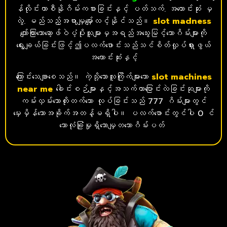
န်လိုင်းကာစီနိုဂိမ်းကစားခြင်းနှင့် ပတ်သက်. အကောင်းဆုံး မှ
လွဲ. မည်သည့်အရာမျှမျှော်လင့်နိုင်သည်။
slot
madness
ကျော်ကြားသောဆော့ဖ်ဝဲပံ့ပိုးသူများမှအရည်အသွေးမြင့်သောဂိမ်းများကို
ရွေးချယ်ခြင်းဖြင့်ဤပလက်ဖောင်းသည်သင်စိတ်လှုပ်ရှားဖွယ်
အကောင်းဆုံးနှင့်
ကြောင်းသေချာစေသည်။ ကဲ့သို့သောလူကြိုက်မျာ
းသော
slot
machines
near me
ခေါင်းစဉ်များနှင့်အသက်တာပြောင်းလဲခြင်းဆုများကို
ကမ်းလှမ်းသောတိုးတက်သော လုပ်ခြင်းသည် 777 ဂိမ်းများတွင်
မှေးမှိန်သောအခိုက်အတန့်မရှိပါ။ ပလက်ဖောင်းတွင်ပါ 0 င်
သောလုံခြုံမှုရှိသောမျှတသောဂိမ်းပတ်