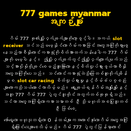
777 games myanmar
အကျဉ်းချုံး
ဂိမ်း 777 ခု၏လျှို့ဝှက်ချက်များကိုသော့ဖွင့်ပါ။အကယ်.
slot
receiver
သင်သည်မမေ့နိုင်သောဂိမ်းကစားခြင်းအတွေ့အကြုံကိုရှာဖွေ
နေသည့်ကာစီနိုလောင်းကစားရုံကိုစိတ်အားထက်သန်နေပါက 777 ဂိမ်း
များကိုမမေ့ပါနှင့်။ ဤလျှို့ဝှက်ချက်တွင်ဤလျှို့ဝှက်ကျောက်မျက်သည်
သင့်အားပိုမိုလိုချင်စေမည့်ထူးခြားသောနှင့်စိတ်လှုပ်ရှားဖွယ်ကာစီနို
အတွေ့အကြုံကိုပေးသည်။ သင်လောင်းကစားရုံထဲသို့ခြေတစ်ဆူလိုက်ချိန်
မှစ.
slot
car racing
စိတ်လှုပ်ရှားမှုနှင့်ဇိမ်ခံပစ္စည်း
များလောကသို့သယ်ဆောင်လာလိမ့်မည်။ ရွေးချယ်ရန်ဂိမ်းအမျိုးမျိုးနှင့်
အတူ 777 ဂိမ်း 777 ပွဲတွင်လူ
တိုင်းအတွက်တစ်ခုခုရှိသည်။
သင်ဟာအတွေ့အကြုံရှိသောက
စားသမားတစ် ဦး သို့မဟုတ်အစပြုသူတစ်
ဦး ဖြစ်စေ,
ဖော်ရွေသောဗဟုသုတရှိသော 0 န်ထမ်းများကအကောင်းဆုံးသောဂိမ်းအတွေ့အကြုံ
ရှိကြောင်းသေချာစေလိမ့်မည်။ဂိမ်း 777 ပွဲတွင်မြန်မာ့လောင်း