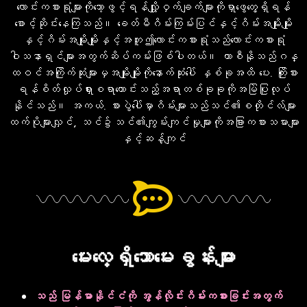
လောင်းကစားရုံများကိုသော့ဖွင့်ရန်လျှို့ဝှက်ချက်များကိုရှာဖွေတွေ့ရှိရန်
စောင့်ဆိုင်းနေကြသည်။ ခေတ်မီဂိမ်းကြမ်းပြင်နှင့်ဂိမ်းအမျိုးမျိုး
နှင့်ဂိမ်းအမျိုးမျိုးနှင့်အတူဤလောင်းကစားရုံသည်လောင်းကစားရုံ
ဝါသနာရှင်များအတွက်ဆိပ်ကမ်းဖြစ်ပါတယ်။ ကာစီနိုသည်ဂန္
ထဝင်အကြိုက်ဆုံးများမှအမျိုးမျိုးကိုနောက်ဆုံးပေါ် နှစ်ခုအထိ ပေး. ကြိုးစား
ရန်စိတ်လှုပ်ရှားစရာကောင်းသည့်အရာတစ်ခုခုကိုအမြဲပြုလုပ်
နိုင်သည်။ အကယ်. စားပွဲပေါ်မှာဂိမ်းများသည်သင်၏စတိုင်လ်များ
ထက်ပိုများလျှင်, သင်၌သင်၏ကျွမ်းကျင်မှုများကိုအခြားကစားသမားများ
နှင့်ဆန့်ကျင်
မေးလေ့ရှိသောမေးခွန်းများ
သည် မြန်မာနိုင်ငံကို အွန်လိုင်းဂိမ်းကစားခြင်းအတွက်