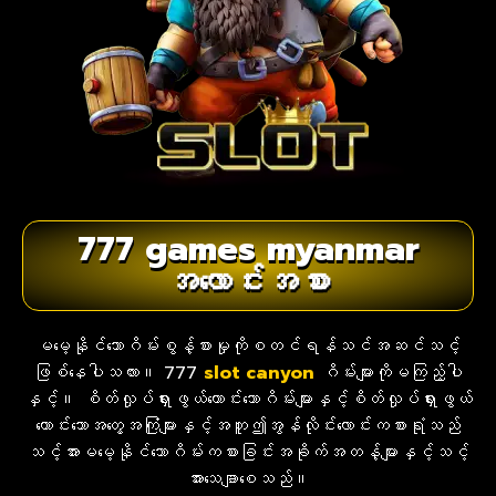
777 games myanmar
အလောင်းအစား
မမေ့နိုင်သောဂိမ်းစွန့်စားမှုကိုစတင်ရန်သင်အဆင်သင့်
ဖြစ်နေပါသလား။ 777
slot
canyon
ဂိမ်းများကိုမကြည့်ပါ
နှင့်။ စိတ်လှုပ်ရှားဖွယ်ကောင်းသောဂိမ်းများနှင့်စိတ်လှုပ်ရှားဖွယ်
ကောင်းသောအတွေ့အကြုံများနှင့်အတူဤအွန်လိုင်းလောင်းကစားရုံသည်
သင့်အားမမေ့နိုင်သောဂိမ်းကစားခြင်းအခိုက်အတန့်များနှင့်သင့်
အားသေချာစေသည်။