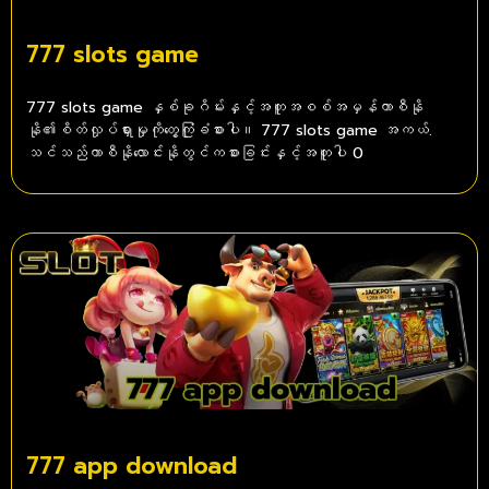
777 slots game
777 slots game နှစ်ခုဂိမ်းနှင့်အတူအစစ်အမှန်ကာစီနို
နို၏စိတ်လှုပ်ရှားမှုကိုတွေ့ကြုံခံစားပါ။ 777 slots game အကယ်.
သင်သည်ကာစီနိုလောင်းနိုတွင်ကစားခြင်းနှင့်အတူပါ 0
777 app download