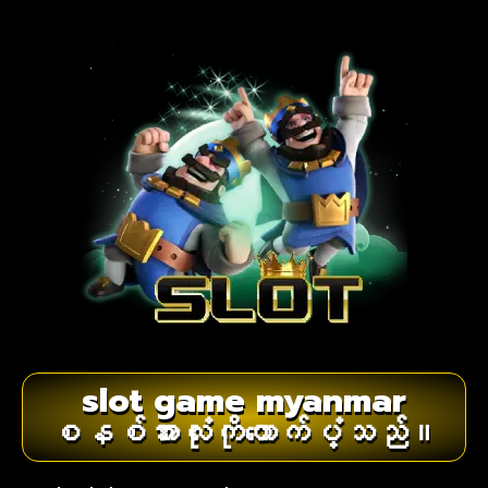
slot game myanmar
စနစ်အားလုံးကိုထောက်ပံ့သည်။