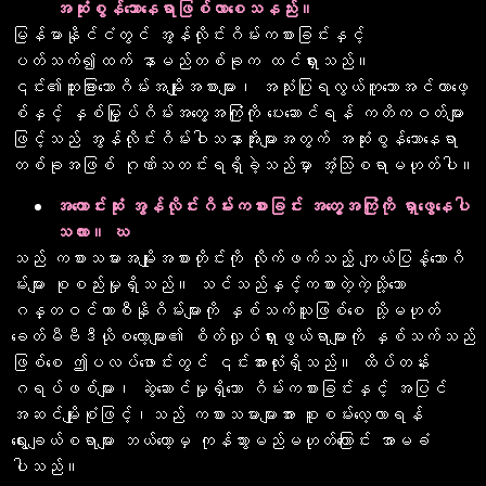
အဆုံးစွန်သောနေရာဖြစ်လာစေသနည်း။
မြန်မာနိုင်ငံတွင် အွန်လိုင်းဂိမ်းကစားခြင်းနှင့်
ပတ်သက်၍ထက် နာမည်တစ်ခုက ထင်ရှားသည်။
၎င်း၏ထူးခြားသောဂိမ်းအမျိုးအစားများ၊ အသုံးပြုရလွယ်ကူသောအင်တာဖေ့
စ်နှင့် နှစ်မြှုပ်ဂိမ်းအတွေ့အကြုံကို ပေးဆောင်ရန် ကတိကဝတ်များ
ဖြင့်သည် အွန်လိုင်းဂိမ်းဝါသနာအိုးများအတွက် အဆုံးစွန်သောနေရာ
တစ်ခုအဖြစ် ဂုဏ်သတင်းရရှိခဲ့သည်မှာ အံ့သြစရာမဟုတ်ပါ။
အကောင်းဆုံး အွန်လိုင်းဂိမ်းကစားခြင်း အတွေ့အကြုံကို ရှာဖွေနေပါ
သလား။ ဃ
သည် ကစားသမားအမျိုးအစားတိုင်းကို လိုက်ဖက်သည့် ကျယ်ပြန့်သောဂိ
မ်းများ စုစည်းမှုရှိသည်။ သင်သည်နှင့်ကစားတဲ့ကဲ့သို့သော
ဂန္တဝင်ကာစီနိုဂိမ်းများကို နှစ်သက်သူဖြစ်စေ သို့မဟုတ်
ခေတ်မီဗီဒီယိုစလော့များ၏ စိတ်လှုပ်ရှားဖွယ်ရာများကို နှစ်သက်သည်
ဖြစ်စေ ဤပလပ်ဖောင်းတွင် ၎င်းအားလုံးရှိသည်။ ထိပ်တန်း
ဂရပ်ဖစ်များ၊ ဆွဲဆောင်မှုရှိသော ဂိမ်းကစားခြင်းနှင့် အပြင်
အဆင်မျိုးစုံဖြင့်၊သည် ကစားသမားများအား စူးစမ်းလေ့လာရန်
ရွေးချယ်စရာများ ဘယ်တော့မှ ကုန်သွားမည်မဟုတ်ကြောင်း အာမခံ
ပါသည်။