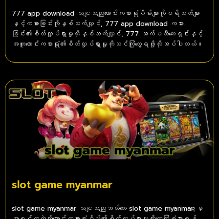
777 app download သငျသညျလောင်းကစားရုံဂိမ်းများကိုပရိသတ်များ
နှင့်ကစားခြင်းကိုနှစ်သက်လျှင်, 777 app download ကစား
ခြင်း၏စိတ်လှုပ်ရှားမှုကိုနှစ်သက်လျှင်, 777 အက်ပလီကေးရှင်းနှင့်
အတူလောင်းကစားရုံ၏စိတ်လှုပ်ရှားမှုကိုသင်ကြုံတွေ့ရဖို့လိုအပ်ပါတယ်။
slot game myanmar
slot game myanmar သငျသညျဘယ်တေ slot game myanmar ာ့မှ
အရင်ကကဲ့သို့လောင်းကစားရုံဂိမ်း၏စိတ်လှုပ်ရှားမှုကိုတွေ့ကြုံခံစားရန်