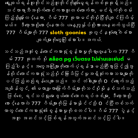
ရွေးချယ်ရန်လူတိုင်းသည်လူတိုင်းကိုပျော်မွေ့ရန်တစ်ခုခုရှိသည်။
သင်ဟာရာသီအလိုက်လောင်းကစားသူတစ်ယောက်လား, မင်းရဲ့ကံကိုစမ်း
ကြည့်ဖို့မျှော်လင့်နေလား, ဂိမ်း 777 ခုဟာမင်းကိုပိုပြီးလိုချင်ကြလိမ့်
မယ်။ ဒီတော့ဘာလို့စောင့်နေတာလဲ ယနေ့ကျွန်ုပ်တို့အားယနေ့ဆက်သွယ်ပြီး
777 ဂိမ်းများကို 777
slot
h goonies
ခုတွင်နှလုံးရောဂါခံစား
ချက်များကိုတွေ့ကြုံခံစားပါ။အကယ်.
သင်သည်အဆုံးစွန်လောင်းကစားရုံစွန့်စားမှုကိုရှာဖွေနေပါက 777 ဂိ
မ်း 777 ခုထက် ပို
สล็อต pg เว็บตรง ไม่ผ่านเอเย่นต์
မ
ကြည့်ပါနှင့်။အတွေ့အကြုံများကိုထောက်ပံ့ရန်နာမည်ကြီးစွာဖြင့်ဤအွ
န်လိုင်းလောင်းကစားရုံသည်ပိုင်းခြားသိမြင်မှုအရှိဆုံးကစားသမားများကို
ပင်ဖြည့်ဆည်းရန်သေချာသည်။ သင် တံခါးများကို 0 င်ရောက်သည့်
အချိန်တွင်, ၏မဟာဗျူဟာမြောက်ဂိမ်းများကိုသင်ပိုမိုနှစ်သက်သည်
ဖြစ်စေ, ရင်သပ်ရှုမောဖွယ်ကောင်းသောဂရပ်ဖစ်များ, ဒီတော့ဘာလို့
စောင့်နေတာလဲ 777 ဂိမ်းများကိုမြန်မာနုိုင်ငံသို့ 0 င်ပြီး
တစ်သက်
တာတွင်လောင်းကစားရုံ၏စွန့်စားမှုကိုစတင်ပါ။ဂိမ်း 777 ပွဲနှင့်
အတူ အဆင်သင့်ဖြစ်ရန်အတွက်အဆင်သင့်ပြင်ပါ။