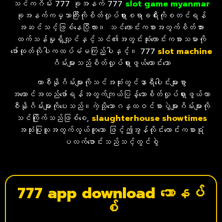
သင်ကဂိမ်း 777 ခုအနက် 777
slot game myanmar
ခုအနက်ကမ္ဘာကြီးကိုစိတ်လှုပ်ရှားစရာခရီးကိုစတင်ရန်
အဆင်သင့်ဖြစ်နေပြီလား။ သင်လောင်းကစားအတွက်စိတ်အား
ထက်သန်မှုရှိလျှင်နှင့်သင်၏အတွင်းဆုံးလောင်းကစားသမားကို
ဖော်ထုတ်လိုပါကထပ်မံမကြည့်ပါနှင့်။ 777
slot
machine
ဂိမ်းများသည်စိတ်လှုပ်ရှားဖွယ်ကောင်းသော
ကာစီနိုဂိမ်း
များကိုသင်အဆုံ
းတွင်နာရီပေါင်းများစွာ
အကောင်အထည်ဖော်ရန်အတွက်ကျယ်ပြန့်သောစိတ်လှုပ်ရှားဖွယ်ကာ
စီနိုဂိမ်းများကိုပေးသည်။ကဲ့သို့သောဂန္ထဝင်စားပွဲများဂိမ်းများကို
သင်ကြိုက်သည်ဖြစ်စေ,
slaughterhouse showtimes
အသုံးပြုသူအတွက်လွယ်ကူသော ဖြင့်ဤအွန်လိုင်းလောင်းကစားရုံ
ပလက်ဖောင်းသည်သင့်တွင်စွဲ
777 app download ဘောနပ်
စ်